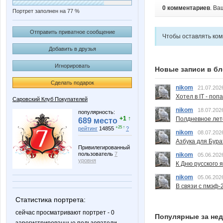
0 комментариев
. Ва
Портрет заполнен на 77 %
Отправить приватное сообщение
Чтобы оставлять ко
Добавить в друзья
Игнорировать
Новые записи в бл
Сделать подарок
nikom
21.07.202
Хотел в IT - поп
Саровский Клуб Покупателей
nikom
18.07.202
популярность:
+1 ↑
Полдневное лет
689 место
+25 ↑
рейтинг
14855
?
nikom
08.07.202
Азбука для Бура
Привилегированный
пользователь
7
nikom
05.06.202
уровня
К Дню русского 
nikom
05.06.202
В связи с пмэф-
Статистика портрета:
сейчас просматривают портрет - 0
Популярные за не