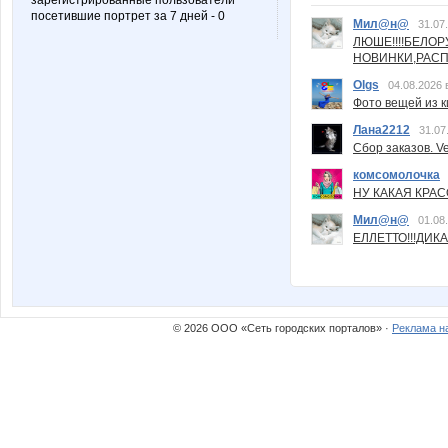
зарегистрированные пользователи
посетившие портрет за 7 дней - 0
Мил@н@
31.07
ЛЮШЕ!!!!БЕЛО
НОВИНКИ,РАСП
Olgs
04.08.2026 
Фото вещей из ки
Лана2212
31.07
Сбор заказов. Ve
комсомолочка
НУ КАКАЯ КРАСОТ
Мил@н@
01.08
ЕЛЛЕТТО!!!ДИК
© 2026 ООО «Сеть городских порталов» ·
Реклама н