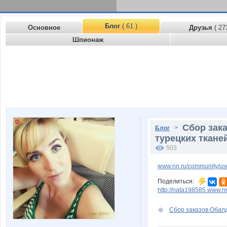
Блог
( 61 )
Основное
Друзья
( 27
Шпионаж
Сбор зака
>
Блог
турецких ткане
503
www.nn.ru/community/use
Поделиться:
http://nata198585.www.n
Сбор заказов.Обалд