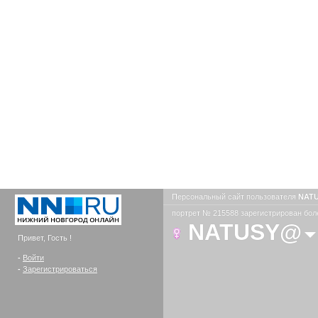
Персональный сайт пользователя
NAT
портрет № 215588 зарегистрирован боле
NATUSY@
Привет, Гость !
-
Войти
-
Зарегистрироваться